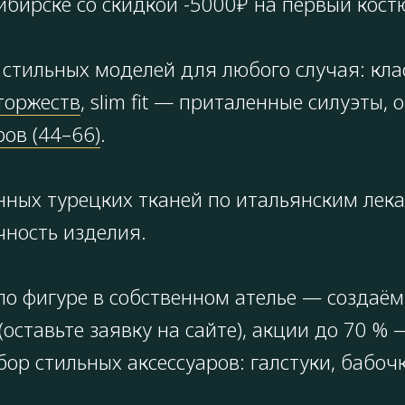
ибирске со скидкой -5000₽ на первый кост
стильных моделей для любого случая: кла
торжеств
, slim fit — приталенные силуэты
ов (44–66)
.
нных турецких тканей по итальянским лек
чность изделия.
о фигуре в собственном ателье — создаём 
(оставьте заявку на сайте), акции до 70 
р стильных аксессуаров: галстуки, бабочк