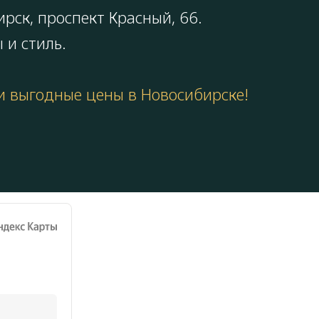
ирск,
проспект Красный, 66
.
 и стиль.
 и выгодные цены в Новосибирске!