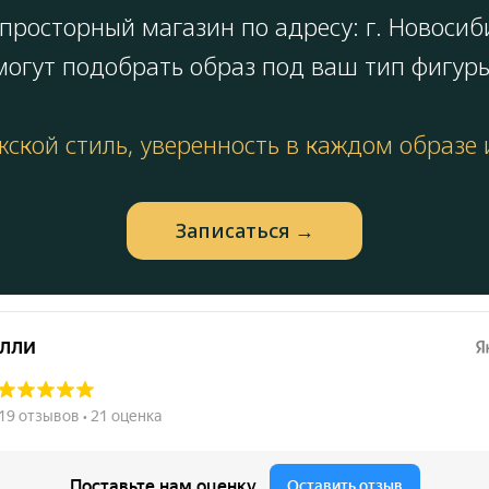
просторный магазин по адресу: г. Новосиб
огут подобрать образ под ваш тип фигуры
ской стиль, уверенность в каждом образе
Запиcаться →