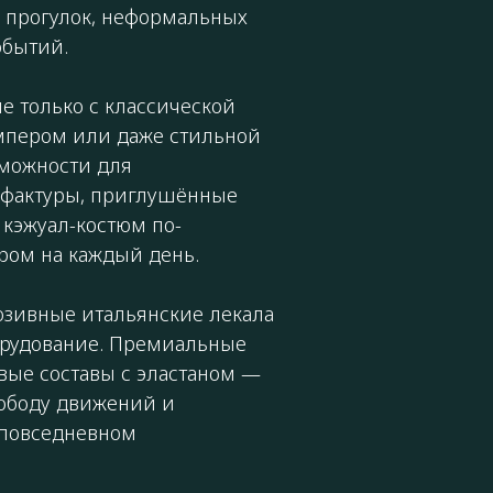
 прогулок, неформальных
обытий.
не только с классической
емпером или даже стильной
зможности для
е фактуры, приглушённые
 кэжуал-костюм по-
ом на каждый день.
юзивные итальянские лекала
орудование. Премиальные
вые составы с эластаном —
вободу движений и
 повседневном