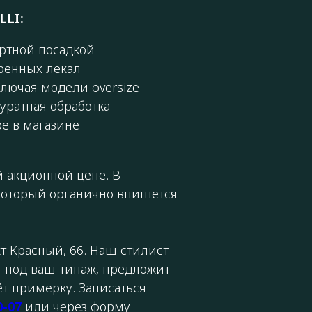
LLI:
ртной посадкой
ренных лекал
ключая модели oversize
уратная обработка
ре в магазине
 акционной цене. В
, который органично впишется
 Красный, 66. Наш стилист
 под ваш типаж, предложит
т примерку. Записаться
0-07
или через форму