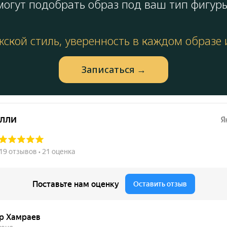
огут подобрать образ под ваш тип фигуры
ской стиль, уверенность в каждом образе
Запиcаться →