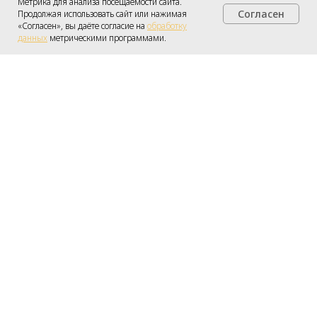
Метрика для анализа посещаемости сайта.
Согласен
Продолжая использовать сайт или нажимая
Получить консультацию
«Согласен», вы даёте согласие на
обработку
данных
метрическими программами.