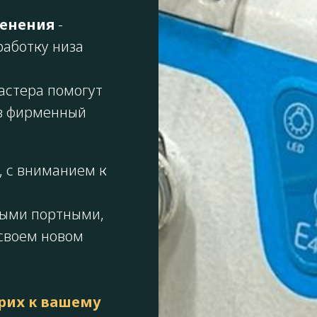
менения
-
работку низа
астера помогут
ив фирменный
, с вниманием к
ными портными,
 своем новом
трих к вашему