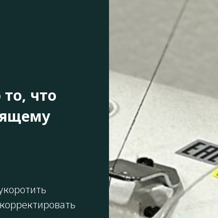
 то, что
оящему
 укоротить
скорректировать