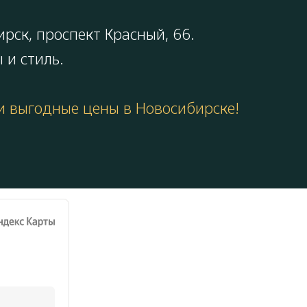
ирск,
проспект Красный, 66
.
 и стиль.
 и выгодные цены в Новосибирске!