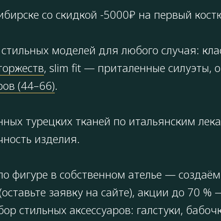
ибирске со скидкой -5000₽ на первый кост
стильных моделей для любого случая: кла
торжеств
, slim fit — приталенные силуэты
ов (44–66)
.
нных турецких тканей по итальянским лек
чность изделия.
о фигуре в собственном ателье — создаём 
(оставьте заявку на сайте), акции до 70 
р стильных аксессуаров: галстуки, бабочк