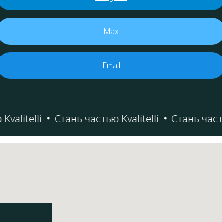
Max
Email
litelli
Стань частью Kvalitelli
Стань частью K