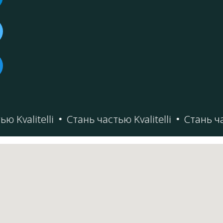
valitelli
Стань частью Kvalitelli
Стань часть