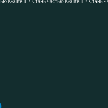
valitelli
Стань частью Kvalitelli
Стань часть