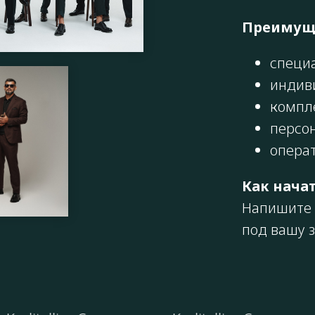
Преимуще
специ
индив
компл
персо
операт
Как нача
Напишите 
под вашу 