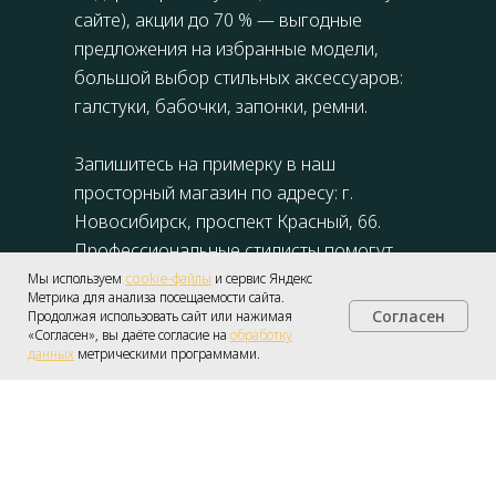
сайте), акции до 70 % — выгодные
предложения на избранные модели,
большой выбор стильных аксессуаров:
галстуки, бабочки, запонки, ремни.
Запишитесь на примерку в наш
просторный магазин по адресу: г.
Новосибирск,
проспект Красный, 66
.
Профессиональные стилисты помогут
подобрать образ под ваш тип фигуры и
Мы используем
cookie-файлы
и сервис Яндекс
Метрика для анализа посещаемости сайта.
стиль.
Согласен
Продолжая использовать сайт или нажимая
Получить консультацию
«Согласен», вы даёте согласие на
обработку
данных
метрическими программами.
KVALITELLI — это идеальный мужской
стиль, уверенность в каждом образе и
выгодные цены в Новосибирске!
Запиcаться →