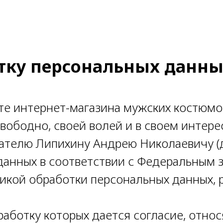
отку персональных данн
те интернет-магазина мужских костюмов и
твуя свободно, своей волей и в своем инт
телю Липихину Андрею Николаевичу (д
данных в соответствии с Федеральным 
икой обработки персональных данных, 
аботку которых дается согласие, относ