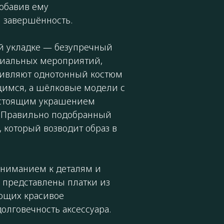
добавив ему
и завершённость.
й укладке — безупречный
циальных мероприятий,
живляют однотонный костюм
щимся, а шёлковые модели с
астоящим украшением
. Правильно подобранный
который возводит образ в
вниманием к деталям и
и представлены платки из
ющих красивое
долговечность аксессуара.