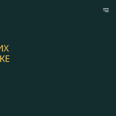
ИХ
КЕ