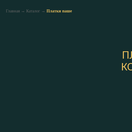
Главная
→
Каталог
→
Платки паше
П
К