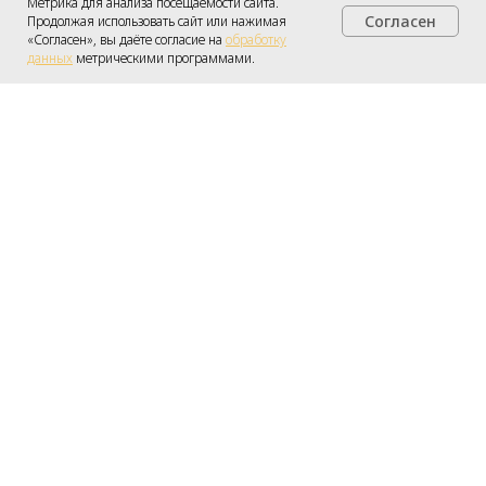
Метрика для анализа посещаемости сайта.
Согласен
Продолжая использовать сайт или нажимая
Получить консультацию
«Согласен», вы даёте согласие на
обработку
данных
метрическими программами.