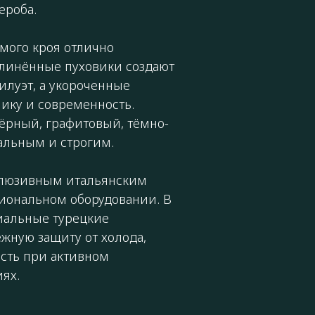
ероба.
мого кроя отлично
длинённые пуховики создают
луэт, а укороченные
ику и современность.
ёрный, графитовый, тёмно-
альным и строгим.
склюзивным итальянским
иональном оборудовании. В
иальные турецкие
жную защиту от холода,
сть при активном
ях.