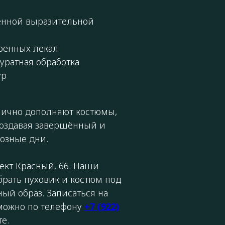
енной выразительной
ренных лекал
уратная обработка
ур
лично дополняют костюмы,
создавая завершённый и
озные дни.
кт Красный, 66. Наши
брать пуховик и костюм под
ый образ. Записаться на
 можно по телефону
+7 (922)
е.