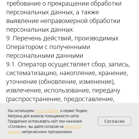
требование о прекращении обработки
персональных данных, а также
выявление неправомерной обработки
персональных данных.
9. Перечень действий, производимых
Оператором с полученными
персональными данными
9.1. Оператор осуществляет сбор, запись,
систематизацию, накопление, хранение,
уточнение (обновление, изменение),
извлечение, использование, передачу
(распространение, предоставление,
доступ), обезличивание, блокирование,
Мы используем
cookie-файлы
и сервис Яндекс
удаление и уничтожение персональных
Метрика для анализа посещаемости сайта.
Согласен
Продолжая использовать сайт или нажимая
данных.
Получить консультацию
«Согласен», вы даёте согласие на
обработку
данных
метрическими программами.
9.2. Оператор осуществляет